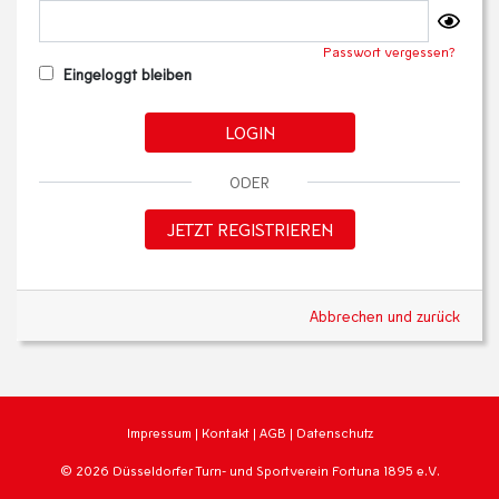
Passwort vergessen?
Eingeloggt bleiben
LOGIN
ODER
JETZT REGISTRIEREN
Abbrechen und zurück
Impressum
|
Kontakt
|
AGB
|
Datenschutz
© 2026 Düsseldorfer Turn- und Sportverein Fortuna 1895 e.V.