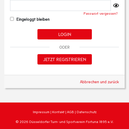
Passwort vergessen?
Eingeloggt bleiben
LOGIN
ODER
JETZT REGISTRIEREN
Abbrechen und zurück
Impressum
|
Kontakt
|
AGB
|
Datenschutz
© 2026 Düsseldorfer Turn- und Sportverein Fortuna 1895 e.V.