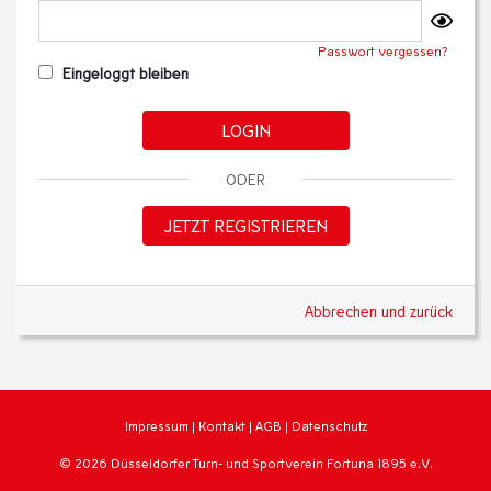
Passwort vergessen?
Eingeloggt bleiben
LOGIN
ODER
JETZT REGISTRIEREN
Abbrechen und zurück
Impressum
|
Kontakt
|
AGB
|
Datenschutz
© 2026 Düsseldorfer Turn- und Sportverein Fortuna 1895 e.V.