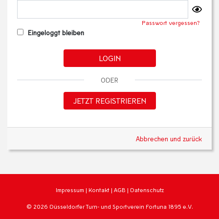
Passwort vergessen?
Eingeloggt bleiben
LOGIN
ODER
JETZT REGISTRIEREN
Abbrechen und zurück
Impressum
|
Kontakt
|
AGB
|
Datenschutz
© 2026 Düsseldorfer Turn- und Sportverein Fortuna 1895 e.V.