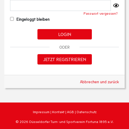
Passwort vergessen?
Eingeloggt bleiben
LOGIN
ODER
JETZT REGISTRIEREN
Abbrechen und zurück
Impressum
|
Kontakt
|
AGB
|
Datenschutz
© 2026 Düsseldorfer Turn- und Sportverein Fortuna 1895 e.V.