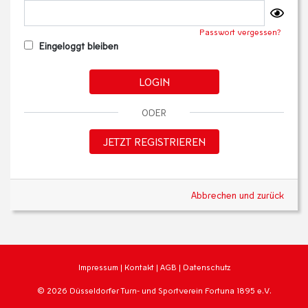
Passwort vergessen?
Eingeloggt bleiben
LOGIN
ODER
JETZT REGISTRIEREN
Abbrechen und zurück
Impressum
|
Kontakt
|
AGB
|
Datenschutz
© 2026 Düsseldorfer Turn- und Sportverein Fortuna 1895 e.V.