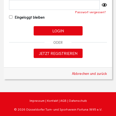
Passwort vergessen?
Eingeloggt bleiben
LOGIN
ODER
JETZT REGISTRIEREN
Abbrechen und zurück
Impressum
|
Kontakt
|
AGB
|
Datenschutz
© 2026 Düsseldorfer Turn- und Sportverein Fortuna 1895 e.V.