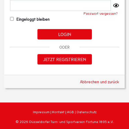
Passwort vergessen?
Eingeloggt bleiben
LOGIN
ODER
JETZT REGISTRIEREN
Abbrechen und zurück
Impressum
|
Kontakt
|
AGB
|
Datenschutz
© 2026 Düsseldorfer Turn- und Sportverein Fortuna 1895 e.V.