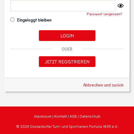
Passwort vergessen?
Eingeloggt bleiben
LOGIN
ODER
JETZT REGISTRIEREN
Abbrechen und zurück
Impressum
|
Kontakt
|
AGB
|
Datenschutz
© 2026 Düsseldorfer Turn- und Sportverein Fortuna 1895 e.V.