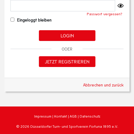
Passwort vergessen?
Eingeloggt bleiben
LOGIN
ODER
JETZT REGISTRIEREN
Abbrechen und zurück
Impressum
|
Kontakt
|
AGB
|
Datenschutz
© 2026 Düsseldorfer Turn- und Sportverein Fortuna 1895 e.V.