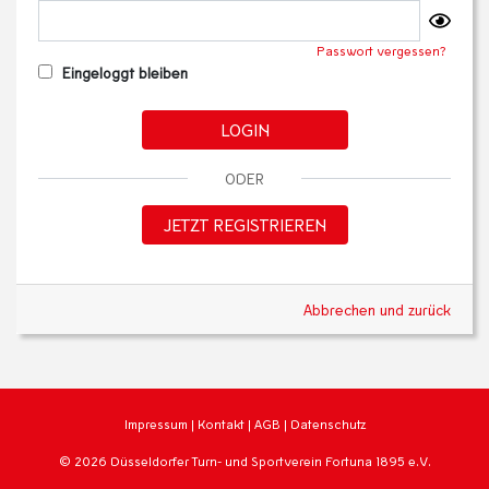
Passwort vergessen?
Eingeloggt bleiben
LOGIN
ODER
JETZT REGISTRIEREN
Abbrechen und zurück
Impressum
|
Kontakt
|
AGB
|
Datenschutz
© 2026 Düsseldorfer Turn- und Sportverein Fortuna 1895 e.V.