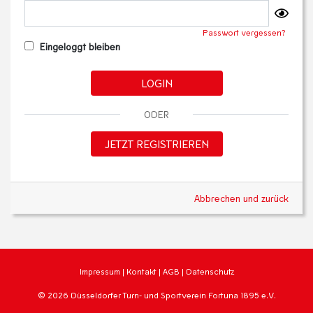
Passwort vergessen?
Eingeloggt bleiben
LOGIN
ODER
JETZT REGISTRIEREN
Abbrechen und zurück
Impressum
|
Kontakt
|
AGB
|
Datenschutz
© 2026 Düsseldorfer Turn- und Sportverein Fortuna 1895 e.V.