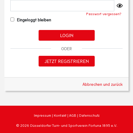
Passwort vergessen?
Eingeloggt bleiben
LOGIN
ODER
JETZT REGISTRIEREN
Abbrechen und zurück
Impressum
|
Kontakt
|
AGB
|
Datenschutz
© 2026 Düsseldorfer Turn- und Sportverein Fortuna 1895 e.V.