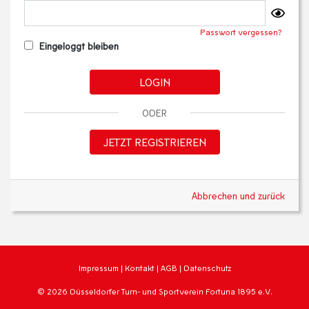
Passwort vergessen?
Eingeloggt bleiben
LOGIN
ODER
JETZT REGISTRIEREN
Abbrechen und zurück
Impressum
|
Kontakt
|
AGB
|
Datenschutz
© 2026 Düsseldorfer Turn- und Sportverein Fortuna 1895 e.V.