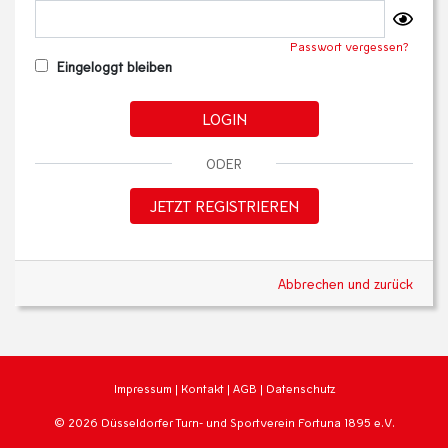
Passwort vergessen?
Eingeloggt bleiben
LOGIN
ODER
JETZT REGISTRIEREN
Abbrechen und zurück
Impressum
|
Kontakt
|
AGB
|
Datenschutz
© 2026 Düsseldorfer Turn- und Sportverein Fortuna 1895 e.V.