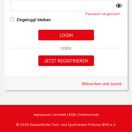
Passwort vergessen?
Eingeloggt bleiben
LOGIN
ODER
JETZT REGISTRIEREN
Abbrechen und zurück
Impressum
|
Kontakt
|
AGB
|
Datenschutz
© 2026 Düsseldorfer Turn- und Sportverein Fortuna 1895 e.V.