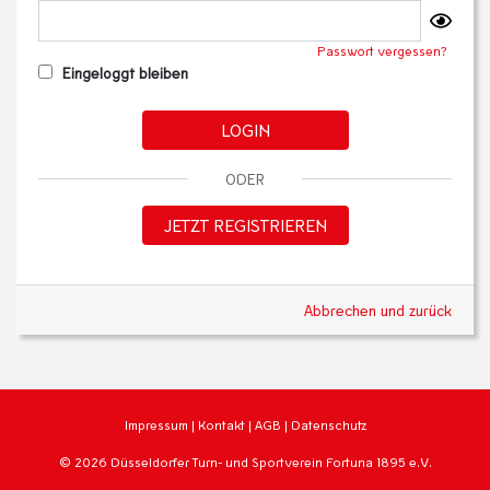
Passwort vergessen?
Eingeloggt bleiben
LOGIN
ODER
JETZT REGISTRIEREN
Abbrechen und zurück
Impressum
|
Kontakt
|
AGB
|
Datenschutz
© 2026 Düsseldorfer Turn- und Sportverein Fortuna 1895 e.V.