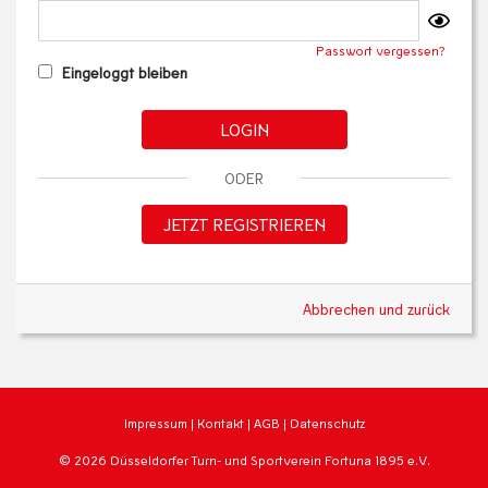
Passwort vergessen?
Eingeloggt bleiben
LOGIN
ODER
JETZT REGISTRIEREN
Abbrechen und zurück
Impressum
|
Kontakt
|
AGB
|
Datenschutz
© 2026 Düsseldorfer Turn- und Sportverein Fortuna 1895 e.V.