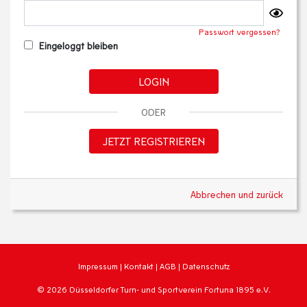
Passwort vergessen?
Eingeloggt bleiben
LOGIN
ODER
JETZT REGISTRIEREN
Abbrechen und zurück
Impressum
|
Kontakt
|
AGB
|
Datenschutz
© 2026 Düsseldorfer Turn- und Sportverein Fortuna 1895 e.V.