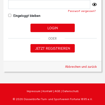
Passwort vergessen?
Eingeloggt bleiben
LOGIN
ODER
JETZT REGISTRIEREN
Abbrechen und zurück
Impressum
|
Kontakt
|
AGB
|
Datenschutz
© 2026 Düsseldorfer Turn- und Sportverein Fortuna 1895 e.V.