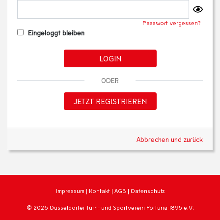
Passwort vergessen?
Eingeloggt bleiben
LOGIN
ODER
JETZT REGISTRIEREN
Abbrechen und zurück
Impressum
|
Kontakt
|
AGB
|
Datenschutz
© 2026 Düsseldorfer Turn- und Sportverein Fortuna 1895 e.V.