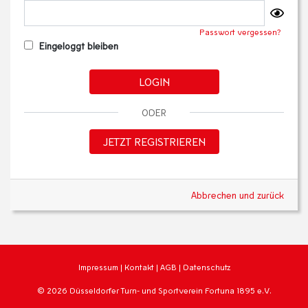
Passwort vergessen?
Eingeloggt bleiben
LOGIN
ODER
JETZT REGISTRIEREN
Abbrechen und zurück
Impressum
|
Kontakt
|
AGB
|
Datenschutz
© 2026 Düsseldorfer Turn- und Sportverein Fortuna 1895 e.V.