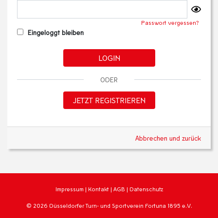
Passwort vergessen?
Eingeloggt bleiben
LOGIN
ODER
JETZT REGISTRIEREN
Abbrechen und zurück
Impressum
|
Kontakt
|
AGB
|
Datenschutz
© 2026 Düsseldorfer Turn- und Sportverein Fortuna 1895 e.V.