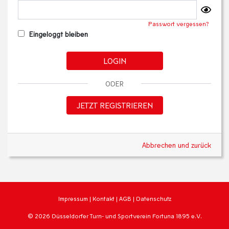
Passwort vergessen?
Eingeloggt bleiben
LOGIN
ODER
JETZT REGISTRIEREN
Abbrechen und zurück
Impressum
|
Kontakt
|
AGB
|
Datenschutz
© 2026 Düsseldorfer Turn- und Sportverein Fortuna 1895 e.V.